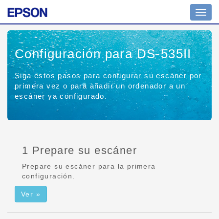
Altern
naveg
Configuración para DS-535II
Siga estos pasos para configurar su escáner por
primera vez o para añadir un ordenador a un
escáner ya configurado.
1 Prepare su escáner
Prepare su escáner para la primera
configuración.
Ver »