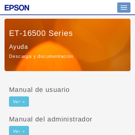
Toggl
navig
ET-16500 Series
Ayuda
Descarga y documentación
Manual de usuario
Ver »
Manual del administrador
Ver »