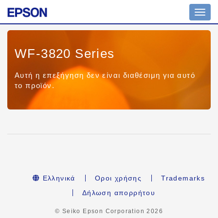
Toggl
navig
WF-3820 Series
Αυτή η επεξήγηση δεν είναι διαθέσιμη για αυτό
το προϊόν.
Ελληνικά
Οροι χρήσης
Trademarks
Δήλωση απορρήτου
© Seiko Epson Corporation
2026