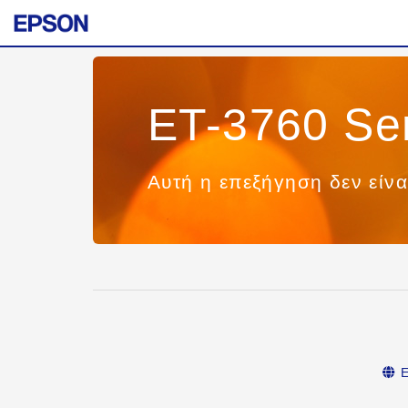
ET-3760 Se
Αυτή η επεξήγηση δεν είνα
Ε