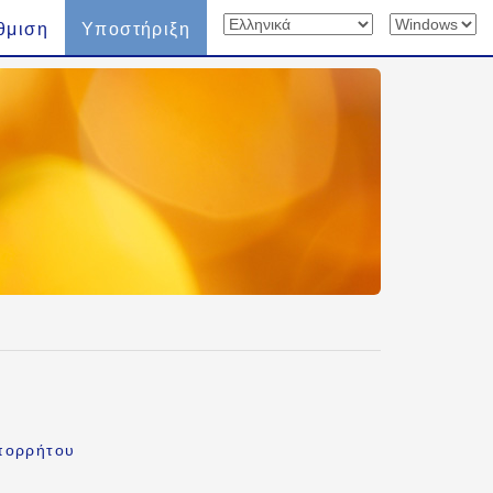
θμιση
Υποστήριξη
πορρήτου