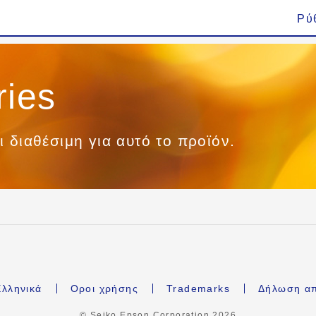
Ρύ
ries
ι διαθέσιμη για αυτό το προϊόν.
λληνικά
Οροι χρήσης
Trademarks
Δήλωση α
© Seiko Epson Corporation
2026