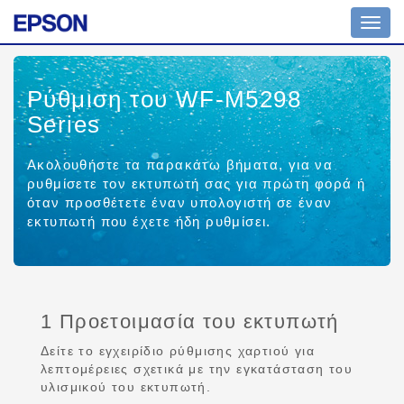
Toggl
navig
Ρύθμιση του WF-M5298
Series
Ακολουθήστε τα παρακάτω βήματα, για να
ρυθμίσετε τον εκτυπωτή σας για πρώτη φορά ή
όταν προσθέτετε έναν υπολογιστή σε έναν
εκτυπωτή που έχετε ήδη ρυθμίσει.
1 Προετοιμασία του εκτυπωτή
Δείτε το εγχειρίδιο ρύθμισης χαρτιού για
λεπτομέρειες σχετικά με την εγκατάσταση του
υλισμικού του εκτυπωτή.