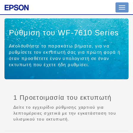
Toggl
navig
Ρύθμιση του WF-7610 Series
Ακολουθήστε τα παρακάτω βήματα, για να
ρυθμίσετε τον εκτυπωτή σας για πρώτη φορά ή
όταν προσθέτετε έναν υπολογιστή σε έναν
εκτυπωτή που έχετε ήδη ρυθμίσει.
1 Προετοιμασία του εκτυπωτή
Δείτε το εγχειρίδιο ρύθμισης χαρτιού για
λεπτομέρειες σχετικά με την εγκατάσταση του
υλισμικού του εκτυπωτή.