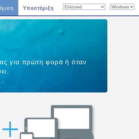
θμιση
Υποστήριξη
σας για πρώτη φορά ή όταν
ει.