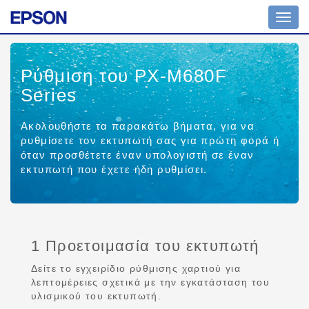
Toggl
navig
Ρύθμιση του PX-M680F
Series
Ακολουθήστε τα παρακάτω βήματα, για να
ρυθμίσετε τον εκτυπωτή σας για πρώτη φορά ή
όταν προσθέτετε έναν υπολογιστή σε έναν
εκτυπωτή που έχετε ήδη ρυθμίσει.
1 Προετοιμασία του εκτυπωτή
Δείτε το εγχειρίδιο ρύθμισης χαρτιού για
λεπτομέρειες σχετικά με την εγκατάσταση του
υλισμικού του εκτυπωτή.