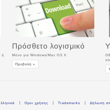
Πρόσθετο λογισμικό
Υ
ή ή
Μόνο για Windows/Mac OS X
Οδ
πλ
Προβολή »
λληνικά
Οροι χρήσης
Trademarks
Δήλωση α