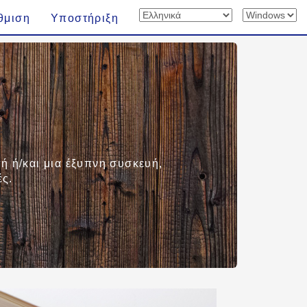
θμιση
Υποστήριξη
ή ή/και μια έξυπνη συσκευή,
ές.