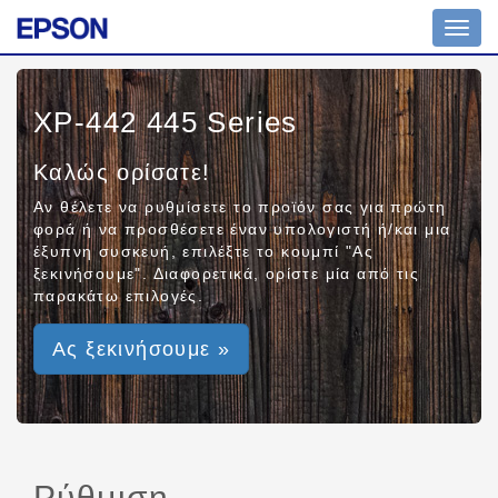
Toggl
navig
XP-442 445 Series
Καλώς ορίσατε!
Αν θέλετε να ρυθμίσετε το προϊόν σας για πρώτη
φορά ή να προσθέσετε έναν υπολογιστή ή/και μια
έξυπνη συσκευή, επιλέξτε το κουμπί "Ας
ξεκινήσουμε". Διαφορετικά, ορίστε μία από τις
παρακάτω επιλογές.
Ας ξεκινήσουμε »
Ρύθμιση