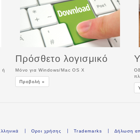
Πρόσθετο λογισμικό
Υ
ή ή
Μόνο για Windows/Mac OS X
Οδ
πλ
Προβολή »
λληνικά
Οροι χρήσης
Trademarks
Δήλωση α