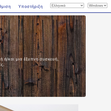
θμιση
Υποστήριξη
ή ή/και μια έξυπνη συσκευή,
ές.