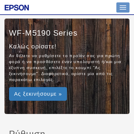
Toggl
navig
WF-M5190 Series
Καλώς ορίσατε!
Αν θέλετε να ρυθμίσετε το προϊόν σας για πρώτη
φορά ή να προσθέσετε έναν υπολογιστή ή/και μια
έξυπνη συσκευή, επιλέξτε το κουμπί "Ας
ξεκινήσουμε". Διαφορετικά, ορίστε μία από τις
παρακάτω επιλογές.
Ας ξεκινήσουμε »
Ρύθμιση