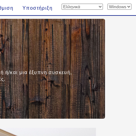
θμιση
Υποστήριξη
ή ή/και μια έξυπνη συσκευή,
ές.