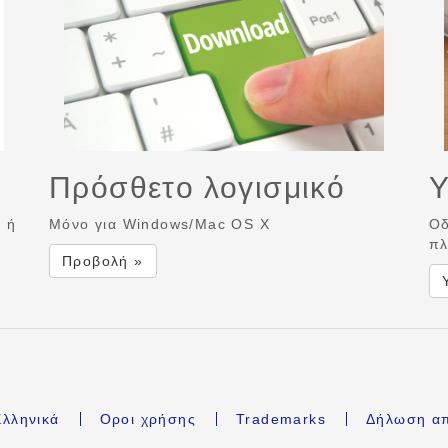
Πρόσθετο λογισμικό
Υ
ή ή
Μόνο για Windows/Mac OS X
Οδ
πλ
Προβολή »
λληνικά
Οροι χρήσης
Trademarks
Δήλωση α