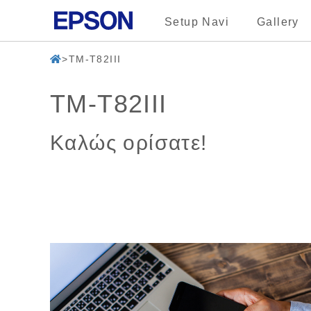
Setup Navi
Gallery
TM-T82III
TM-T82III
Καλώς ορίσατε!