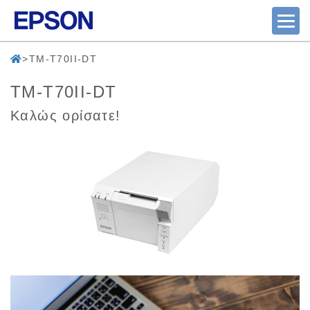
TM-T70II-DT
TM-T70II-DT
Καλώς ορίσατε!