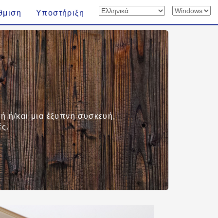
θμιση
Υποστήριξη
ή ή/και μια έξυπνη συσκευή,
ές.