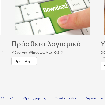
Πρόσθετο λογισμικό
Υ
ή ή
Μόνο για Windows/Mac OS X
Οδ
πλ
Προβολή »
λληνικά
Οροι χρήσης
Trademarks
Δήλωση α