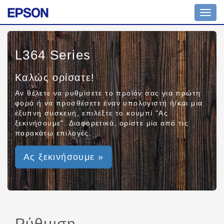
Toggl
navig
L364 Series
Καλώς ορίσατε!
Αν θέλετε να ρυθμίσετε το προϊόν σας για πρώτη
φορά ή να προσθέσετε έναν υπολογιστή ή/και μια
έξυπνη συσκευή, επιλέξτε το κουμπί "Ας
ξεκινήσουμε". Διαφορετικά, ορίστε μία από τις
παρακάτω επιλογές.
Ας ξεκινήσουμε »
Ρύθμιση