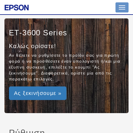
Toggl
navig
ET-3600 Series
Καλώς ορίσατε!
Αν θέλετε να ρυθμίσετε το προϊόν σας για πρώτη
φορά ή να προσθέσετε έναν υπολογιστή ή/και μια
έξυπνη συσκευή, επιλέξτε το κουμπί "Ας
ξεκινήσουμε". Διαφορετικά, ορίστε μία από τις
παρακάτω επιλογές.
Ας ξεκινήσουμε »
Ρύθμιση