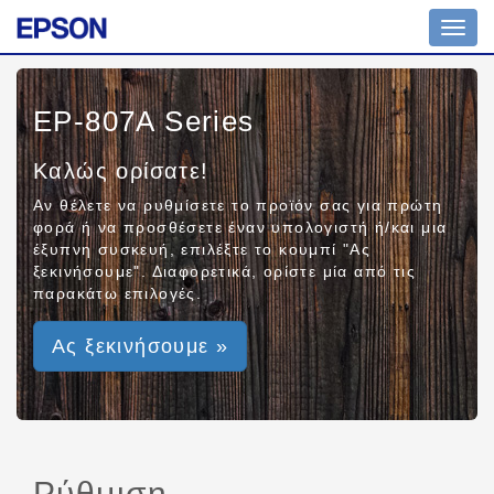
Toggl
navig
EP-807A Series
Καλώς ορίσατε!
Αν θέλετε να ρυθμίσετε το προϊόν σας για πρώτη
φορά ή να προσθέσετε έναν υπολογιστή ή/και μια
έξυπνη συσκευή, επιλέξτε το κουμπί "Ας
ξεκινήσουμε". Διαφορετικά, ορίστε μία από τις
παρακάτω επιλογές.
Ας ξεκινήσουμε »
Ρύθμιση