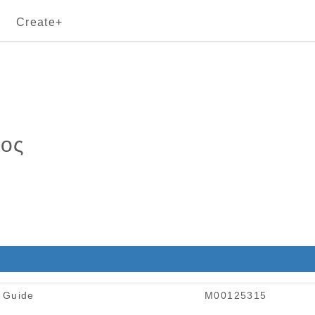
Create+
τος