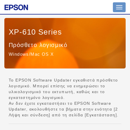
Εναλ
πλοή
XP-610 Series
Πρόσθετο λογισμικό
Windows/Mac OS X
Το EPSON Software Updater εγκαθιστά πρόσθετο
λογισμικό. Μπορεί επίσης να ενημερώσει το
υλικολογισμικό του εκτυπωτή, καθώς και το
εγκατεστημένο λογισμικό.
Αν δεν έχετε εγκαταστήσει το EPSON Software
Updater, ακολουθήστε τα βήματα στην ενότητα [2
Λήψη και σύνδεση] από τη σελίδα [Εγκατάσταση].