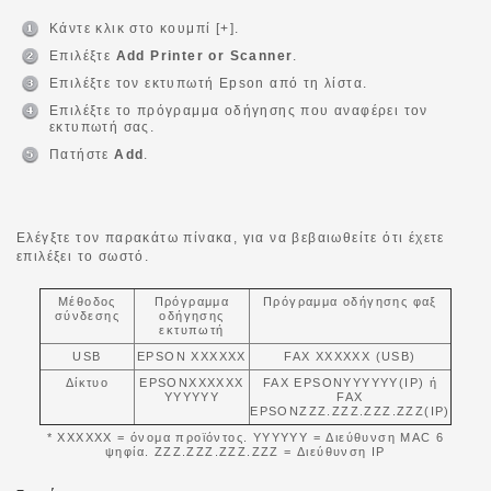
Κάντε κλικ στο κουμπί [+].
Επιλέξτε
Add Printer or Scanner
.
Επιλέξτε τον εκτυπωτή Epson από τη λίστα.
Επιλέξτε το πρόγραμμα οδήγησης που αναφέρει τον
εκτυπωτή σας.
Πατήστε
Add
.
Ελέγξτε τον παρακάτω πίνακα, για να βεβαιωθείτε ότι έχετε
επιλέξει το σωστό.
Μέθοδος
Πρόγραμμα
Πρόγραμμα οδήγησης φαξ
σύνδεσης
οδήγησης
εκτυπωτή
USB
EPSON XXXXXX
FAX XXXXXX (USB)
Δίκτυο
EPSONXXXXXX
FAX EPSONYYYYYY(IP) ή
YYYYYY
FAX
EPSONZZZ.ZZZ.ZZZ.ZZZ(IP)
* XXXXXX = όνομα προϊόντος. YYYYYY = Διεύθυνση MAC 6
ψηφία. ZZZ.ZZZ.ZZZ.ZZZ = Διεύθυνση IP