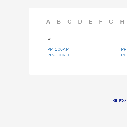
A
B
C
D
E
F
G
H
P
PP-100AP
PP
PP-100NII
PP
Ελλ