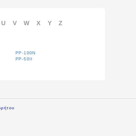
U
V
W
X
Y
Z
PP-100N
PP-50II
ρρήτου