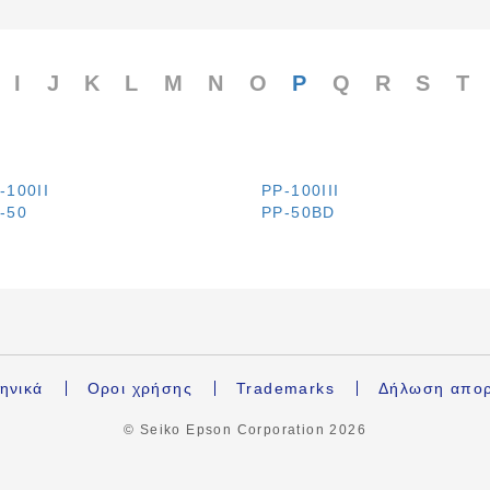
I
J
K
L
M
N
O
P
Q
R
S
T
-100II
PP-100III
-50
PP-50BD
ηνικά
Οροι χρήσης
Trademarks
Δήλωση απο
© Seiko Epson Corporation
2026