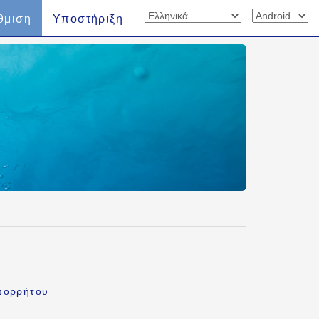
θμιση
Υποστήριξη
πορρήτου