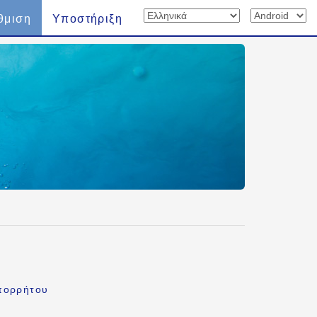
θμιση
Υποστήριξη
πορρήτου