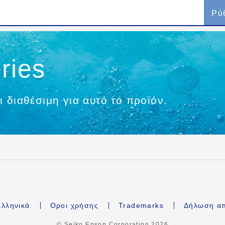
Ρύ
ries
ι διαθέσιμη για αυτό το προϊόν.
λληνικά
Οροι χρήσης
Trademarks
Δήλωση α
© Seiko Epson Corporation
2026