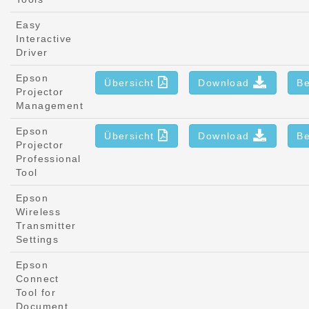
Easy
Interactive
Driver
Epson
Übersicht
Download
Be
Projector
Management
Epson
Übersicht
Download
Be
Projector
Professional
Tool
Epson
Wireless
Transmitter
Settings
Epson
Connect
Tool for
Document