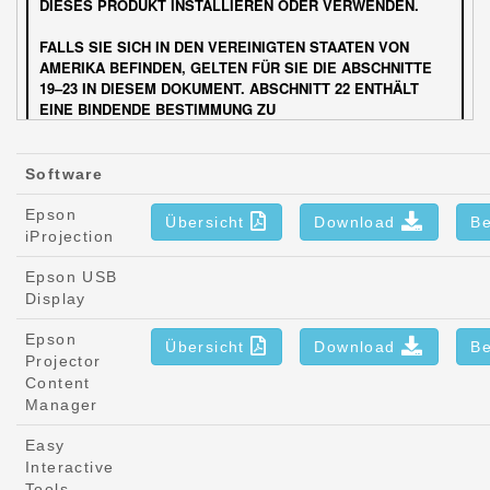
Software
Epson
Übersicht
Download
Be
iProjection
Epson USB
Display
Epson
Übersicht
Download
Be
Projector
Content
Manager
Easy
Interactive
Tools