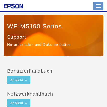
Navig
umsch
WF-M5190 Series
Support
Herunterladen und Dokumentation
Benutzerhandbuch
Ansicht »
Netzwerkhandbuch
Ansicht »