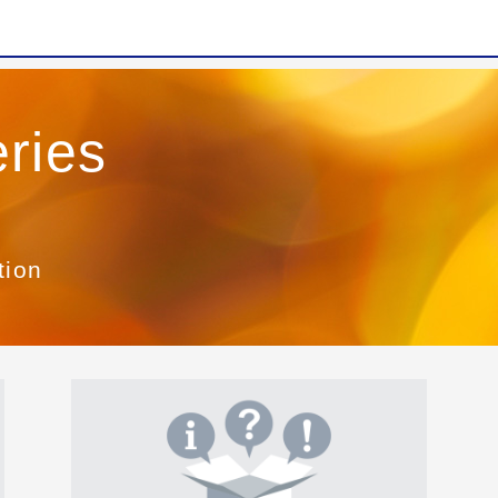
ries
tion