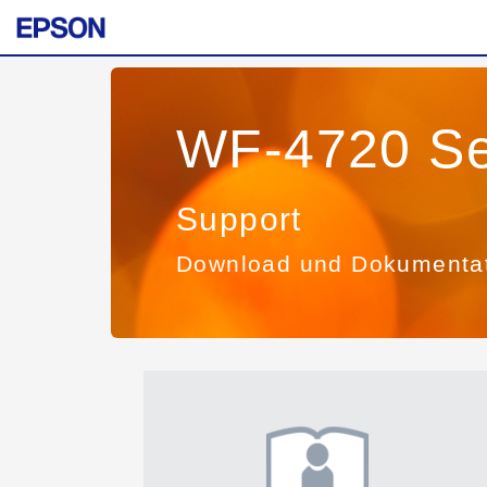
WF-4720 Se
Support
Download und Dokumenta