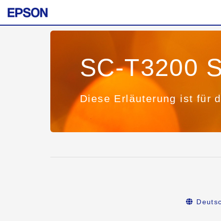
SC-T3200 S
Diese Erläuterung ist für 
Deuts