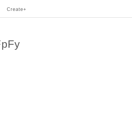
Create+
FpFy