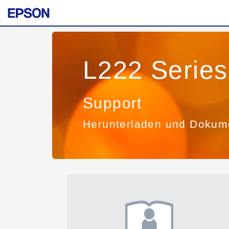
L222 Series
Support
Herunterladen und Dokum