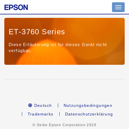
Toggl
navig
ET-3760 Series
Diese Erläuterung ist für dieses Gerät nicht
verfügbar.
Deutsch
Nutzungsbedingungen
Trademarks
Datenschutzerklärung
© Seiko Epson Corporation
2026