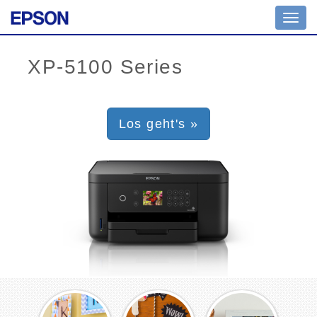
Toggl
navig
Los geht's »