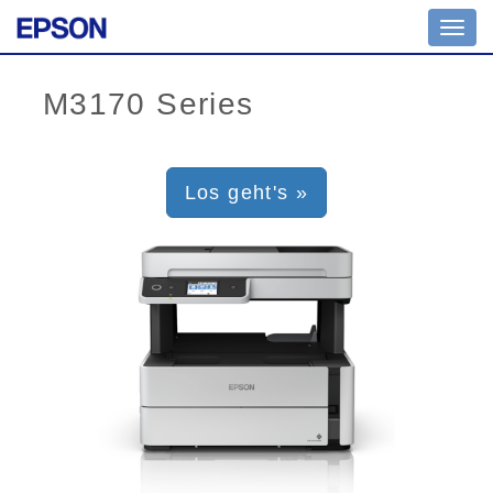
Toggl
navig
Los geht's »