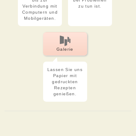
bis zur
bei Problemen
Verbindung mit
zu tun ist.
Computern und
Mobilgeräten.
Galerie
Lassen Sie uns
Papier mit
gedruckten
Rezepten
genießen.