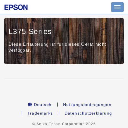
Toggl
navig
L375 Series
Diese Erläuterung ist für dieses Gerät nicht
verfügbar.
Deutsch
Nutzungsbedingungen
Trademarks
Datenschutzerklärung
© Seiko Epson Corporation
2026