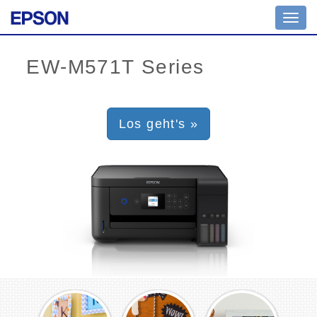
Toggl
navig
Los geht's »