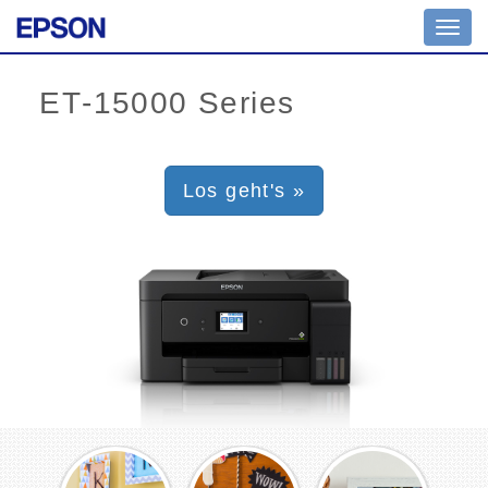
Toggl
navig
Los geht's »