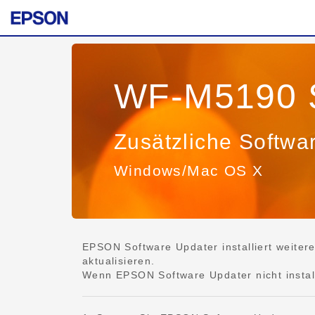
WF-M5190 S
Zusätzliche Softwa
Windows/Mac OS X
EPSON Software Updater installiert weiter
aktualisieren.
Wenn EPSON Software Updater nicht installie