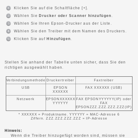
Klicken Sie auf die Schaltfläche [+].
Wählen Sie
Drucker oder Scanner hinzufügen
.
Wählen Sie Ihren Epson-Drucker aus der Liste.
Wählen Sie den Treiber mit dem Namen des Druckers.
Klicken Sie auf
Hinzufügen
.
Stellen Sie anhand der Tabelle unten sicher, dass Sie den
richtigen ausgewählt haben.
Verbindungsmethode
Druckertreiber
Faxtreiber
USB
EPSON
FAX XXXXXX (USB)
XXXXXX
Netzwerk
EPSONXXXXXX
FAX EPSONYYYYYY(IP) oder
YYYYYY
FAX
EPSONZZZ.ZZZ.ZZZ.ZZZ(IP)
* XXXXXX = Produktname. YYYYYY = MAC-Adresse 6
Ziffern. ZZZ.ZZZ.ZZZ.ZZZ = IP-Adresse
Hinweis:
Wenn die Treiber hinzugefügt worden sind, müssen sie