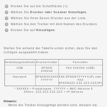
Klicken Sie auf die Schaltfläche [+].
Wählen Sie
Drucker oder Scanner hinzufügen
.
Wählen Sie Ihren Epson-Drucker aus der Liste.
Wählen Sie den Treiber mit dem Namen des Druckers.
Klicken Sie auf
Hinzufügen
.
Stellen Sie anhand der Tabelle unten sicher, dass Sie den
richtigen ausgewählt haben.
Verbindungsmethode
Druckertreiber
Faxtreiber
USB
EPSON
FAX XXXXXX (USB)
XXXXXX
Netzwerk
EPSONXXXXXX
FAX EPSONYYYYYY(IP) oder
YYYYYY
FAX
EPSONZZZ.ZZZ.ZZZ.ZZZ(IP)
* XXXXXX = Produktname. YYYYYY = MAC-Adresse 6
Ziffern. ZZZ.ZZZ.ZZZ.ZZZ = IP-Adresse
Hinweis:
Wenn die Treiber hinzugefügt worden sind, müssen sie