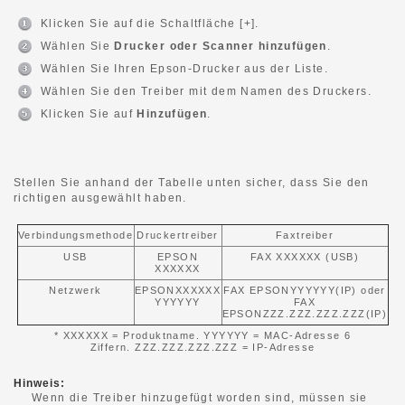
Klicken Sie auf die Schaltfläche [+].
Wählen Sie
Drucker oder Scanner hinzufügen
.
Wählen Sie Ihren Epson-Drucker aus der Liste.
Wählen Sie den Treiber mit dem Namen des Druckers.
Klicken Sie auf
Hinzufügen
.
Stellen Sie anhand der Tabelle unten sicher, dass Sie den
richtigen ausgewählt haben.
Verbindungsmethode
Druckertreiber
Faxtreiber
USB
EPSON
FAX XXXXXX (USB)
XXXXXX
Netzwerk
EPSONXXXXXX
FAX EPSONYYYYYY(IP) oder
YYYYYY
FAX
EPSONZZZ.ZZZ.ZZZ.ZZZ(IP)
* XXXXXX = Produktname. YYYYYY = MAC-Adresse 6
Ziffern. ZZZ.ZZZ.ZZZ.ZZZ = IP-Adresse
Hinweis:
Wenn die Treiber hinzugefügt worden sind, müssen sie