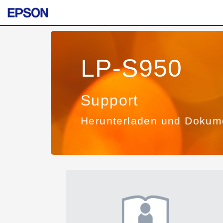
LP-S950
Support
Herunterladen und Dokum