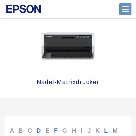
Nadel-Matrixdrucker
A
B
C
D
E
F
G
H
I
J
K
L
M