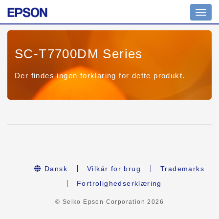
Toggl
navig
SC-T7700DM Series
Der findes ingen forklaring for dette produkt.
Dansk
Vilkår for brug
Trademarks
Fortrolighedserklæring
© Seiko Epson Corporation
2026