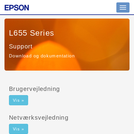
Skift
navig
L655 Series
Support
Download og dokumentation
Brugervejledning
Vis »
Netværksvejledning
Vis »