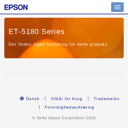
Toggl
navig
ET-5180 Series
Der findes ingen forklaring for dette produkt.
Dansk
Vilkår for brug
Trademarks
Fortrolighedserklæring
© Seiko Epson Corporation
2026