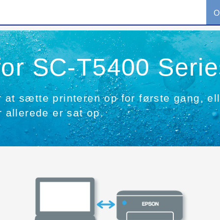
O
for SC-T5400 Serie
at sætte printeren op for første gang, ell
r allerede er sat op.