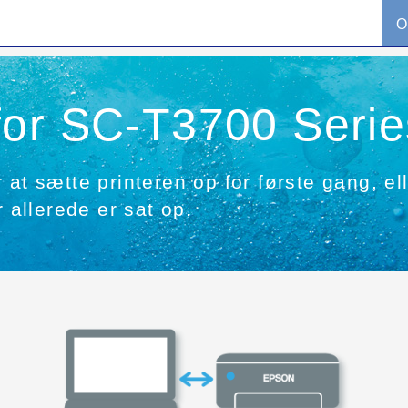
O
for SC-T3700 Serie
at sætte printeren op for første gang, ell
r allerede er sat op.