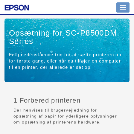
Toggl
navig
Opsætning for SC-P8500DM
Series
Følg nedenstående trin for at sætte printeren op
for første gang, eller når du tilføjer en computer
til en printer, der allerede er sat op.
1 Forbered printeren
Der henvises til brugervejledning for
opsætning af papir for yderligere oplysninger
om opsætning af printerens hardware.